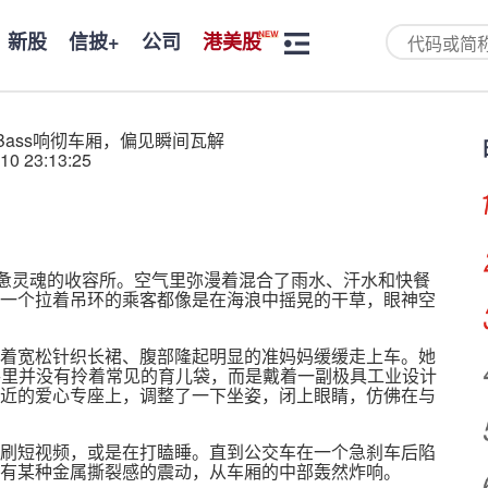
新股
信披+
公司
港美股
Bass响彻车厢，偏见瞬间瓦解
10 23:13:25
市疲惫灵魂的收容所。空气里弥漫着混合了雨水、汗水和快餐
一个拉着吊环的乘客都像是在海浪中摇晃的干草，眼神空
着宽松针织长裙、腹部隆起明显的准妈妈缓缓走上车。她
手里并没有拎着常见的育儿袋，而是戴着一副极具工业设计
近的爱心专座上，调整了一下坐姿，闭上眼睛，仿佛在与
刷短视频，或是在打瞌睡。直到公交车在一个急刹车后陷
有某种金属撕裂感的震动，从车厢的中部轰然炸响。