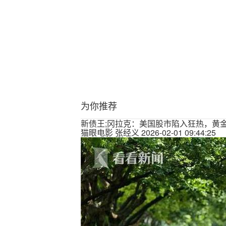
为你推荐
新债王;冈拉克：美国股市陷入狂热，黄
猫眼电影
张经义
2026-02-01 09:44:25