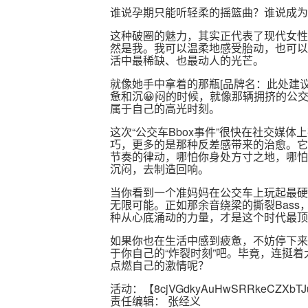
谁说孕期只能听轻柔的摇篮曲？谁说成为
这种破圈的魅力，其实正代表了现代女性
然是我。我可以温柔地感受胎动，也可以
活中最稀缺、也最动人的光芒。
就像她手中拿着的那瓶[品牌名：此处建
惫和沉😀闷的时候，就像那辆拥挤的公
属于自己的高光时刻。
这次“公交车Bbox事件”很快在社交媒
巧，更多的是那种反差感带来的治愈。它
节奏的律动，哪怕你身处方寸之地，哪怕
沉闷，去制造回响。
当你看到一个准妈妈在公交车上玩起最硬
无限可能。正如那余音绕梁的撕裂Bass
种从心底涌动的力量，才是这个时代最顶
如果你也在生活中感到疲惫，不妨停下来
于你自己的“炸裂时刻”吧。毕竟，连挺着
点燃自己的激情呢？
活动：【
8cjVGdkyAuHwSRRkeCZXbTJ
责任编辑： 张经义