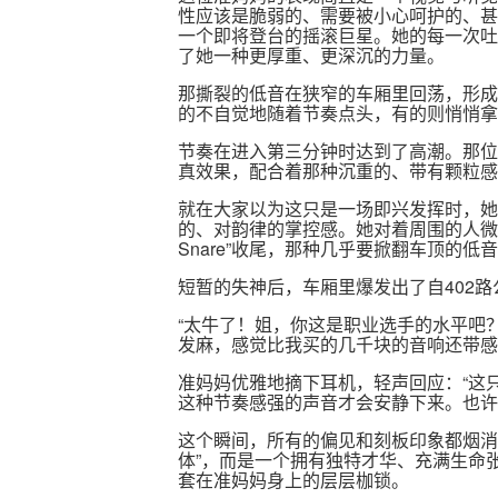
性应该是脆弱的、需要被小心呵护的、甚
一个即将登台的摇滚巨星。她的每一次吐
了她一种更厚重、更深沉的力量。
那撕裂的低音在狭窄的车厢里回荡，形成
的不自觉地随着节奏点头，有的则悄悄拿
节奏在进入第三分钟时达到了高潮。那位准
真效果，配合着那种沉重的、带有颗粒感
就在大家以为这只是一场即兴发挥时，她
的、对韵律的掌控感。她对着周围的人微
Snare”收尾，那种几乎要掀翻车顶的
短暂的失神后，车厢里爆发出了自402
“太牛了！姐，你这是职业选手的水平吧？
发麻，感觉比我买的几千块的音响还带感
准妈妈优雅地摘下耳机，轻声回应：“这
这种节奏感强的声音才会安静下来。也许
这个瞬间，所有的偏见和刻板印象都烟消
体”，而是一个拥有独特才华、充满生命张
套在准妈妈身上的层层枷锁。