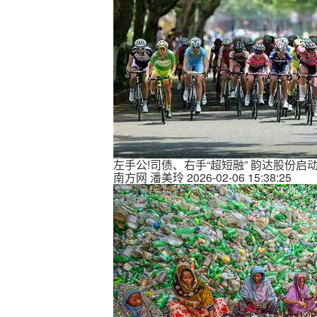
左手公!司债、右手“超短融” 韵达股份启
南方网
潘美玲
2026-02-06 15:38:25