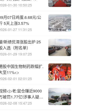
2026-01-30 10:50:25
09月07日鸡蛋.6.68元/公
斤 5天上涨3.57%
2026-01-27 11:31:25
最!新绩优滞涨股出炉 25
股入选（附名单）
2026-01-29 19:07:25
港股中国生物制药跌幅扩.
大至11%<>
2026-02-01 02:01:25
视频<|>老:鼠仓赚近9000
万被罚1.77亿!涉事人疑似
量化大佬梁文锋旗下核心
2026-02-08 15:47:25
IT人员