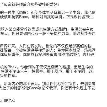
了母亲就必须放弃那些硬核的爱好？
的一种生活态度：即使身体里孕育着另一个生命，我也依
硬核地玩转Bbox。这种对自我的坚持，正是现代城市生
议填入某高能营养饮品或某生活方式品牌]。生活总会有疲
交车🚗，但只要你内心有一股不妥协的力量，随时都能开启
体上疯传开来。人们在转发时，谈论的不仅仅是那高超的技
提醒每一个被生活磨平棱角的人：生命原本就是一场充满
你肩负重任，你依然有权利去追求那种“撕裂感”，去打破
核的Bbox，你看到的不仅仅是潮流的碰撞，更是生命的
，生活不🎯该只有一种频率。敢于发声，敢于不🎯同，这
级的性感。
，听听内心的那个律动。别让任何标签定义你，去创造属
大肚子的她都能让Bass响彻💡云霄，你还有什么理由不去
uTftKYX
】