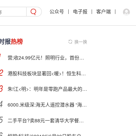
公众号
电子报
客户端
时报
热榜
换一换
营;收24.99亿元！照明行业，首份三季报出炉！
港股科技板块显著回<暖>！恒生科技ETF（513130）已连续10个交易日获资金加仓
朱!江<明>：明年是零跑产品最大的一年，D 系列将有 2-3 款产品问世
6000.米级深:海无人遥控潜水器 “海琴”号成功海试
二手平台?卖88元一套清华大学餐具？校方回应