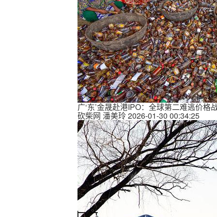
广‘东’金晟赴港IPO：全球第二难逃价
砍柴网
潘美玲
2026-01-30 00:34:25