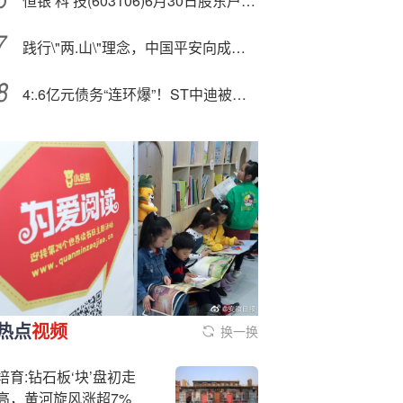
恒银‘科’技(603106)6月30日股东户数5.82万户，较上期增加4.8%
践行\"两.山\"理念，中国平安向成都9452株古树名木捐赠1.7亿风险保障
4:.6亿元债务“连环爆”！ST中迪被判连带清偿，刚入主新东家迎艰难开局，核心资产恐将被强制拍卖
热点
视频
换一换
培育:钻石板‘块’盘初走
高，黄河旋风涨超7%