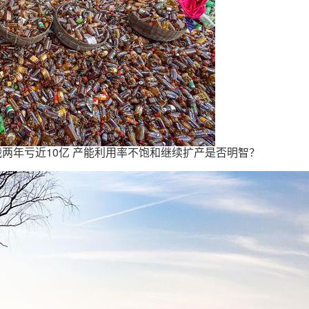
格战两年亏近10亿 产能利用率不饱和继续扩产是否明智？