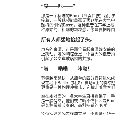
“噗——咔——”
那是一个标准的Bbox（节奏口技）起手
接着，一股低频能量毫无预兆地在大气中
颤抖的“撕裂Bass”。这种低音在声学上被🤔称
种原始的、粗砺的颗粒感，像是要把周围
所有人都猛地抬起了头。
声音的来源，正是那位看起来温婉安静的
上跳动。她的胸腔像是一个巨大的低音炮
引起了公交车玻璃窗的共振。
“嗡——嗡嗡——咔哒！”
节奏越来越快，从简单的四分音符进化成
现在地下Battle（对决）赛场⭐上的撕
更像是一种物理冲😁击，它撞击着乘客
坐在她对面的一名大学生直接看呆了，手
是一脸愕然，他们或许听不懂什么是Bb
是某种带着节奏的、高科技感的咆哮。
这位准妈妈的表现简直是一个视觉与听觉