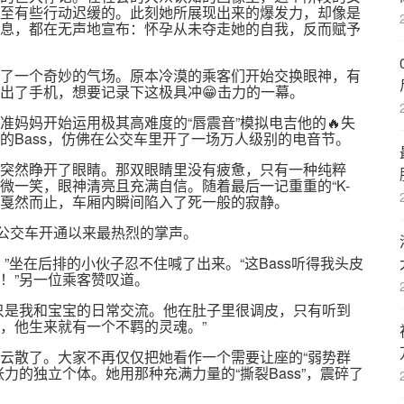
至有些行动迟缓的。此刻她所展现出来的爆发力，却像是
息，都在无声地宣布：怀孕从未夺走她的自我，反而赋予
了一个奇妙的气场。原本冷漠的乘客们开始交换眼神，有
出了手机，想要记录下这极具冲😁击力的一幕。
妈妈开始运用极其高难度的“唇震音”模拟电吉他的🔥失
的Bass，仿佛在公交车里开了一场万人级别的电音节。
突然睁开了眼睛。那双眼睛里没有疲惫，只有一种纯粹
微一笑，眼神清亮且充满自信。随着最后一记重重的“K-
低音戛然而止，车厢内瞬间陷入了死一般的寂静。
路公交车开通以来最热烈的掌声。
”坐在后排的小伙子忍不住喊了出来。“这Bass听得我头皮
！”另一位乘客赞叹道。
只是我和宝宝的日常交流。他在肚子里很调皮，只有听到
，他生来就有一个不羁的灵魂。”
云散了。大家不再仅仅把她看作一个需要让座的“弱势群
力的独立个体。她用那种充满力量的“撕裂Bass”，震碎了