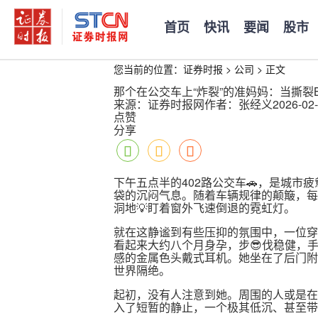
首页
快讯
要闻
股市
您当前的位置：
证券时报
>
公司
>
正文
那个在公交车上“炸裂”的准妈妈：当撕裂
来源：证券时报网
作者：张经义
2026-02-
点赞
分享
下午五点半的402路公交车🚗，是城
袋的沉闷气息。随着车辆规律的颠簸，每
洞地💡盯着窗外飞速倒退的霓虹灯。
就在这静谧到有些压抑的氛围中，一位穿
看起来大约八个月身孕，步😎伐稳健，
感的金属色头戴式耳机。她坐在了后门附
世界隔绝。
起初，没有人注意到她。周围的人或是在
入了短暂的静止，一个极其低沉、甚至带